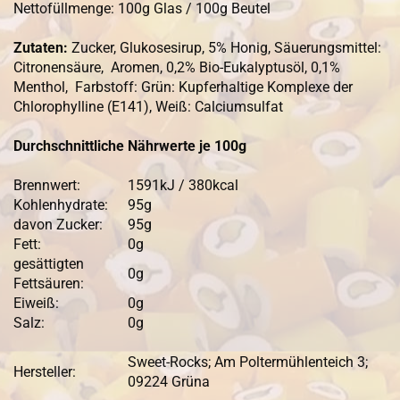
Nettofüllmenge: 100g Glas / 100g Beutel
Zutaten:
Zucker, Glukosesirup, 5% Honig, Säuerungsmittel:
Citronensäure, Aromen, 0,2% Bio-Eukalyptusöl, 0,1%
Menthol, Farbstoff: Grün: Kupferhaltige Komplexe der
Chlorophylline (E141), Weiß: Calciumsulfat
Durchschnittliche Nährwerte je 100g
Brennwert:
1591kJ / 380kcal
Kohlenhydrate:
95g
davon Zucker:
95g
Fett:
0g
gesättigten
0g
Fettsäuren:
Eiweiß:
0g
Salz:
0g
Sweet-Rocks; Am Poltermühlenteich 3;
Hersteller:
09224 Grüna