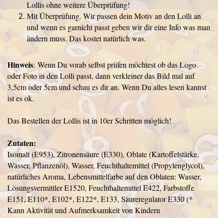
Lollis ohne weitere Überprüfung!
Mit Überprüfung. Wir passen dein Motiv an den Lolli an
und wenn es garnicht passt geben wir dir eine Info was man
ändern muss. Das kostet natürlich was.
Hinweis
: Wenn Du vorab selbst prüfen möchtest ob das Logo
oder Foto in den Lolli passt, dann verkleiner das Bild mal auf
3,5cm oder 5cm und schau es dir an. Wenn Du alles lesen kannst
ist es ok.
Das Bestellen der Lollis ist in 10er Schritten möglich!
Zutaten:
Isomalt (E953), Zitronensäure (E330), Oblate (Kartoffelstärke,
Wasser, Pflanzenöl), Wasser, Feuchthaltemittel (Propylenglycol),
natürliches Aroma, Lebensmittelfarbe auf den Oblaten: Wasser,
Lösungsvermittler E1520, Feuchthaltemittel E422, Farbstoffe
E151, E110*, E102*, E122*, E133, Säureregulator E330 (*
Kann Aktivität und Aufmerksamkeit von Kindern